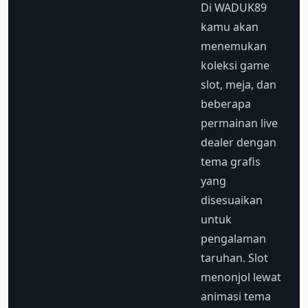
Di WADUK89
kamu akan
menemukan
koleksi game
slot, meja, dan
beberapa
permainan live
dealer dengan
tema grafis
yang
disesuaikan
untuk
pengalaman
taruhan. Slot
menonjol lewat
animasi tema