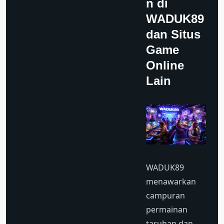
n di
WADUK89
dan Situs
Game
Online
Lain
WADUK89
menawarkan
campuran
permainan
taruhan dan