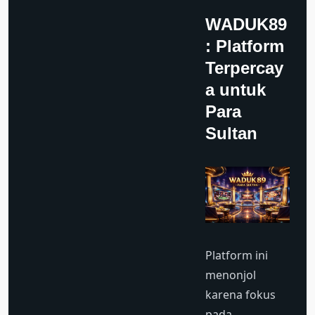
WADUK89
: Platform
Terpercay
a untuk
Para
Sultan
Platform ini
menonjol
karena fokus
pada