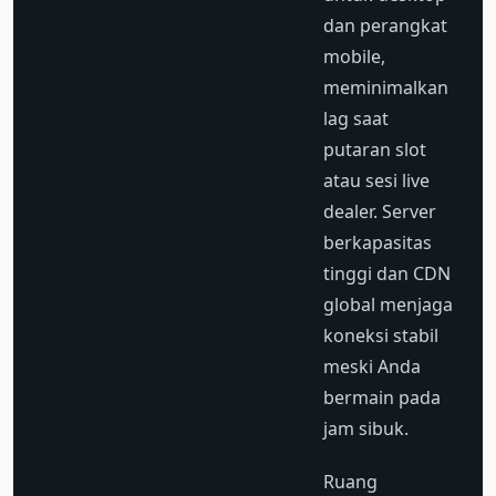
dan perangkat
mobile,
meminimalkan
lag saat
putaran slot
atau sesi live
dealer. Server
berkapasitas
tinggi dan CDN
global menjaga
koneksi stabil
meski Anda
bermain pada
jam sibuk.
Ruang