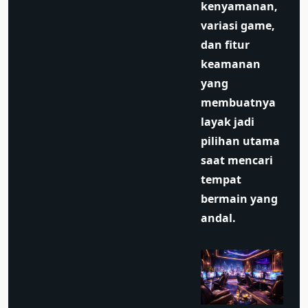
kenyamanan,
variasi game,
dan fitur
keamanan
yang
membuatnya
layak jadi
pilihan utama
saat mencari
tempat
bermain yang
andal.