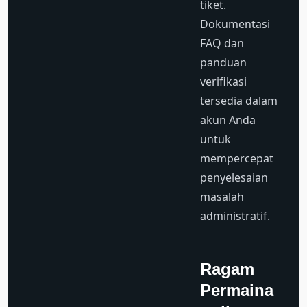
tiket.
Dokumentasi
FAQ dan
panduan
verifikasi
tersedia dalam
akun Anda
untuk
mempercepat
penyelesaian
masalah
administratif.
Ragam
Permaina