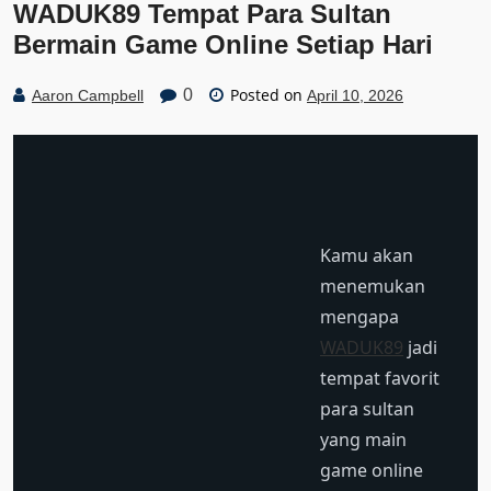
WADUK89 Tempat Para Sultan
Bermain Game Online Setiap Hari
Posted on
0
Aaron Campbell
April 10, 2026
Kamu akan
menemukan
mengapa
WADUK89
jadi
tempat favorit
para sultan
yang main
game online