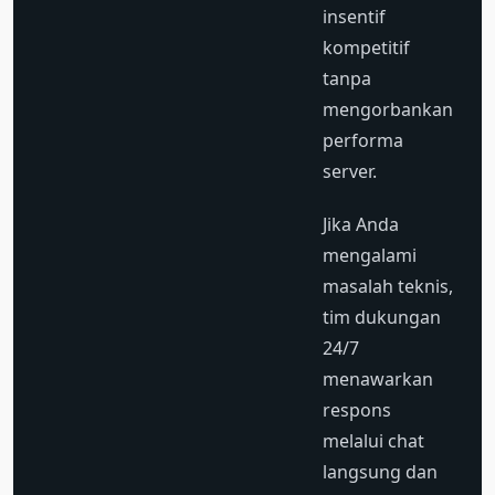
insentif
kompetitif
tanpa
mengorbankan
performa
server.
Jika Anda
mengalami
masalah teknis,
tim dukungan
24/7
menawarkan
respons
melalui chat
langsung dan