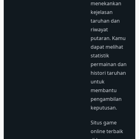
menekankan
kejelasan
taruhan dan
riwayat
putaran. Kamu
dapat melihat
statistik
permainan dan
histori taruhan
untuk
membantu
pengambilan
keputusan.
Situs game
online terbaik