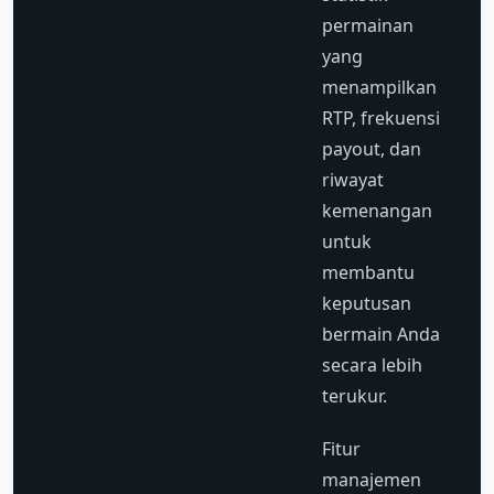
permainan
yang
menampilkan
RTP, frekuensi
payout, dan
riwayat
kemenangan
untuk
membantu
keputusan
bermain Anda
secara lebih
terukur.
Fitur
manajemen