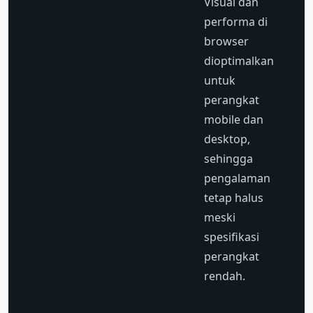
Visual dan
performa di
browser
dioptimalkan
untuk
perangkat
mobile dan
desktop,
sehingga
pengalaman
tetap halus
meski
spesifikasi
perangkat
rendah.