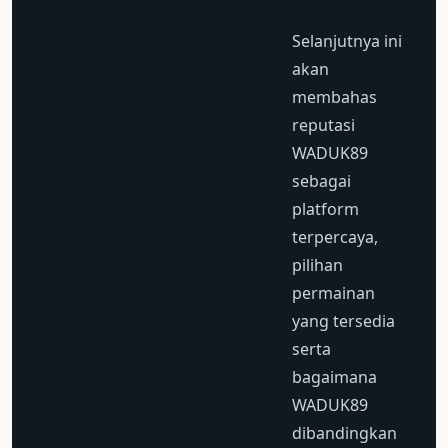
Selanjutnya ini
akan
membahas
reputasi
WADUK89
sebagai
platform
terpercaya,
pilihan
permainan
yang tersedia
serta
bagaimana
WADUK89
dibandingkan