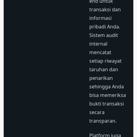
end untuk
transaksi dan
informasi
pribadi Anda.
Sistem audit
internal
mencatat
setiap riwayat
taruhan dan
penarikan
sehingga Anda
bisa memeriksa
bukti transaksi
secara
transparan.
Platform juga